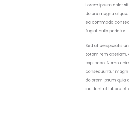
Lorem ipsum dolor sit
dolore magna aliqua. 
ea commodo consequat.
fugiat nulla pariatur.
Sed ut perspiciatis 
totam rem aperiam, ea
explicabo. Nemo enim 
consequuntur magni d
dolorem ipsum quia d
incidunt ut labore e