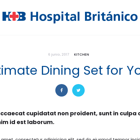
6 junio, 2017
KITCHEN
timate Dining Set for Y
ccaecat cupidatat non proident, sunt in culpa q
nim id est laborum.
 amet, consectetur adipisicing elit, sed do eiusmod tempor incid