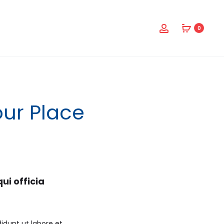
0
our Place
ui officia
idunt ut labore et