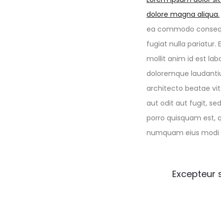
dolore magna aliqua.
ea commodo consequat.
fugiat nulla pariatur
mollit anim id est la
doloremque laudantiu
architecto beatae vi
aut odit aut fugit, s
porro quisquam est, q
numquam eius modi t
Excepteur s