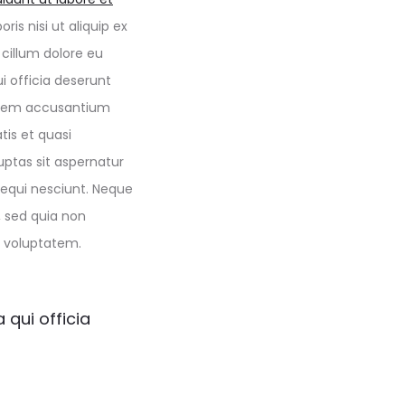
is nisi ut aliquip ex
 cillum dolore eu
i officia deserunt
ptatem accusantium
is et quasi
ptas sit aspernatur
sequi nesciunt. Neque
, sed quia non
 voluptatem.
 qui officia