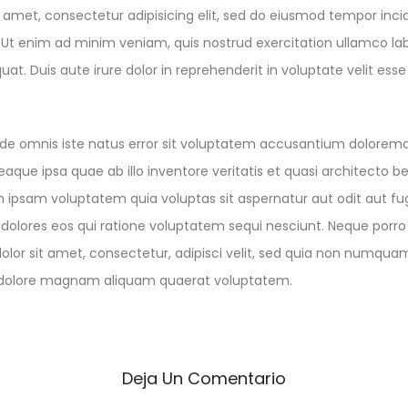
 amet, consectetur adipisicing elit, sed do eiusmod tempor incid
Ut enim ad minim veniam, quis nostrud exercitation ullamco labor
 Duis aute irure dolor in reprehenderit in voluptate velit esse
unde omnis iste natus error sit voluptatem accusantium dolorem
que ipsa quae ab illo inventore veritatis et quasi architecto b
ipsam voluptatem quia voluptas sit aspernatur aut odit aut fug
olores eos qui ratione voluptatem sequi nesciunt. Neque porro
olor sit amet, consectetur, adipisci velit, sed quia non numqu
t dolore magnam aliquam quaerat voluptatem.
Deja Un Comentario