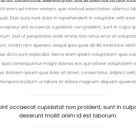
Ut enim ad minim veniam, quis nostrud exercitation ullamco labor
 Duis aute irure dolor in reprehenderit in voluptate velit esse
. Excepteur sint occaecat cupidatat non proident, sunt in culpa qu
borum. Sed ut perspiciatis unde omnis iste natus error sit volu
m, totam rem aperiam, eaque ipsa quae ab illo inventore veritat
tae dicta sunt explicabo. Nemo enim ipsam voluptatem quia volu
ed quia consequuntur magni dolores eos qui ratione voluptatem 
ui dolorem ipsum quia dolor sit amet, consectetur, adipisci velit
empora incidunt ut labore et dolore magnam aliquam quaerat
int occaecat cupidatat non proident, sunt in culpa
deserunt mollit anim id est laborum.