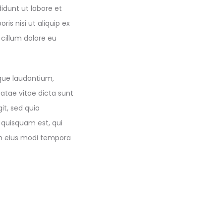
idunt ut labore et
is nisi ut aliquip ex
 cillum dolore eu
que laudantium,
eatae vitae dicta sunt
it, sed quia
 quisquam est, qui
am eius modi tempora