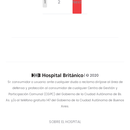
Page
1
2
Next
navigation
| © 2020
Sr. consumidor o usuario: ante cualquier duda o reclamo diríjase al área de
defensa y protección al consumidor de cualquier Centro de Gestión y
Participación Comunal (CGPC) del Gobierno de la Ciudad Autónoma de Bs.
As. y/o al teléfono gratuito 147 del Gobierno de la Ciudad Autónoma de Buenos
Aires.
SOBRE EL HOSPITAL