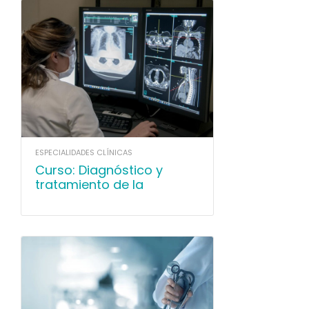
ESPECIALIDADES CLÍNICAS
Curso: Diagnóstico y
tratamiento de la
Enfermedad
Tromboembólica Venosa
(ETV)